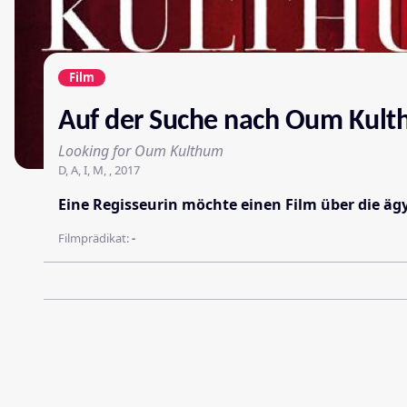
Film
Auf der Suche nach Oum Kul
Looking for Oum Kulthum
D, A, I, M, , 2017
Eine Regisseurin möchte einen Film über die äg
Filmprädikat:
-