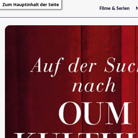
Zum Hauptinhalt der Seite
Filme & Serien
Trailer
S
Kritiken
S
Filmarchiv
Serienarchiv