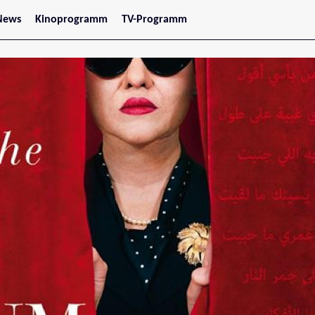
News
Kinoprogramm
TV-Programm
tars
Jetzt im Kino
treaming
Demnächst im Kino
Wien
Niederösterreich
Oberösterreich
Steiermark
Burgenland
Kärnten
Salzburg
Tirol
Vorarlberg