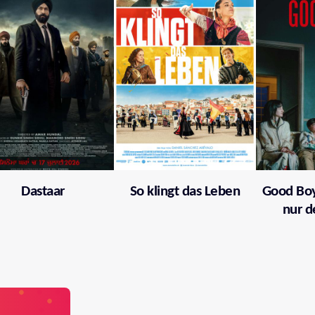
Dastaar
So klingt das Leben
Good Boy
nur d