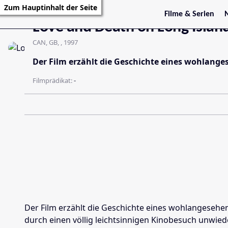
Film
Zum Hauptinhalt der Seite
Filme & Serien
Love and Death on Long Islan
Trailer
S
Kritiken
S
CAN, GB, , 1997
Filmarchiv
Serienarchiv
Der Film erzählt die Geschichte eines wohlanges
Filmprädikat:
-
Der Film erzählt die Geschichte eines wohlangesehen
durch einen völlig leichtsinnigen Kinobesuch unwied