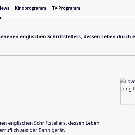
News
Kinoprogramm
TV-Programm
d
tars
Jetzt im Kino
treaming
Demnächst im Kino
Wien
Niederösterreich
ehenen englischen Schriftstellers, dessen Leben durch 
Oberösterreich
Steiermark
Burgenland
Kärnten
Salzburg
Tirol
Vorarlberg
en englischen Schriftstellers, dessen Leben
erruflich aus der Bahn gerät.