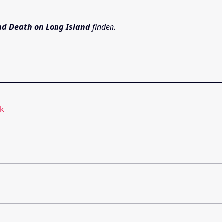
nd Death on Long Island
finden.
ck