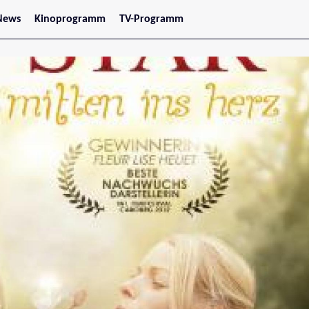
News
Kinoprogramm
TV-Programm
tars
Jetzt im Kino
treaming
Demnächst im Kino
Wien
Niederösterreich
Oberösterreich
Steiermark
Burgenland
Kärnten
Salzburg
Tirol
Vorarlberg