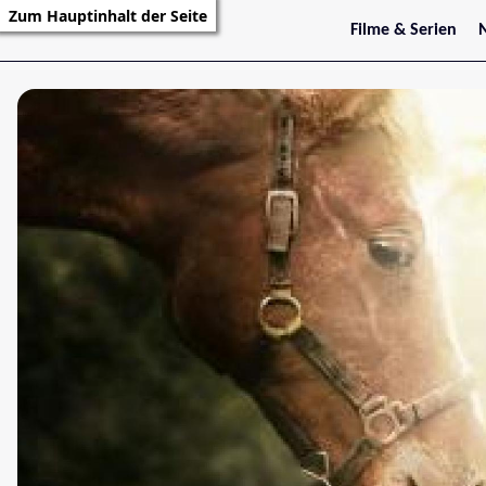
Zum Hauptinhalt der Seite
Filme & Serien
Trailer
S
Kritiken
S
Filmarchiv
Serienarchiv