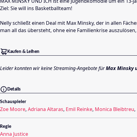
MAX MINSKY UND ICH ist eine Jugendkomödie um ein 13-jährig
Ziel: Sie will ins Basketballteam!
Nelly schließt einen Deal mit Max Minsky, der in allen Fäch
man all das übersteht, ohne eine Familienkrise auszulösen
Kaufen & Leihen
Leider konnten wir keine Streaming-Angebote für
Max Minsky u
Details
Schauspieler
Zoe Moore
,
Adriana Altaras
,
Emil Reinke
,
Monica Bleibtreu
,
Regie
Anna Justice