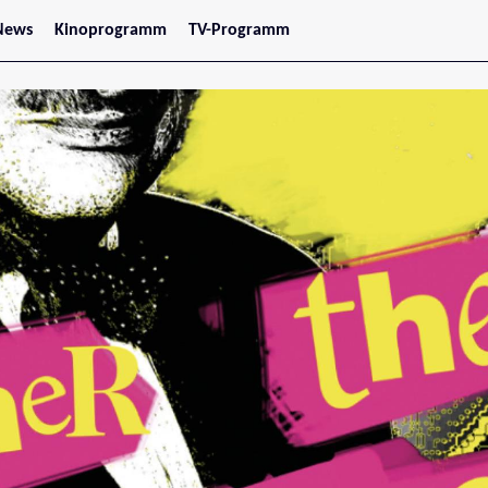
News
Kinoprogramm
TV-Programm
tars
Jetzt im Kino
treaming
Demnächst im Kino
Wien
Niederösterreich
Oberösterreich
Steiermark
Burgenland
Kärnten
Salzburg
Tirol
Vorarlberg