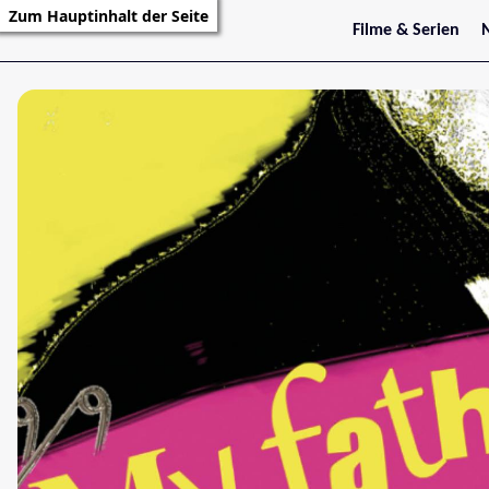
Zum Hauptinhalt der Seite
Filme & Serien
Trailer
S
Kritiken
S
Filmarchiv
Serienarchiv