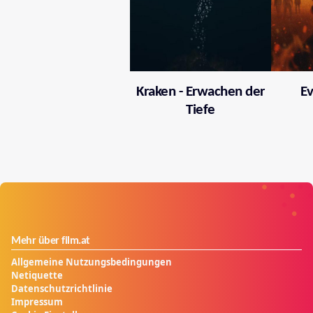
Kraken - Erwachen der
Ev
Tiefe
Mehr über film.at
Allgemeine Nutzungsbedingungen
Netiquette
Datenschutzrichtlinie
Impressum