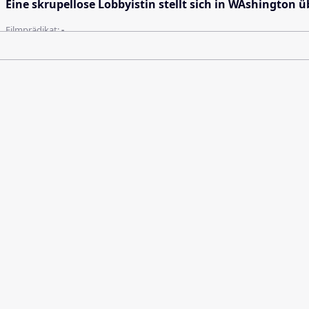
Eine skrupellose Lobbyistin stellt sich in WAshingto
Filmprädikat:
-