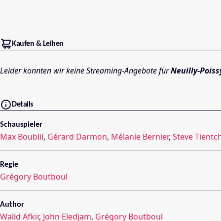
Kaufen & Leihen
Leider konnten wir keine Streaming-Angebote für
Neuilly-Poiss
Details
Schauspieler
Max Boublil
,
Gérard Darmon
,
Mélanie Bernier
,
Steve Tientc
Regie
Grégory Boutboul
Author
Walid Afkir
,
John Eledjam
,
Grégory Boutboul