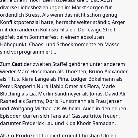
seine Chefin noch die Pistole auf die Brust. Auch
diverse Liebesbeziehungen im Markt sorgen für
ordentlich Stress. Als wenn das nicht schon genug
Konfliktpotenzial hätte, herrscht weiter ständig Ärger
mit den anderen Kolinski Filialen. Der ewige Streit
gipfelt beim Sommerfest in einem absoluten
Höhepunkt. Chaos- und Schockmomente en Masse
sind vorprogrammiert...
Zum
Cast
der zweiten Staffel gehören unter anderem
wieder Marc Hosemann als Thorsten, Bruno Alexander
als Titus, Klara Lange als Pina, Ludger Bökelmann als
Peter, Rapperin Nura Habib Omer als Flora, Marie
Bloching als Lia, Merlin Sandmeyer als Jonas, David Ali
Rashed als Sammy, Doris Kunstmann als Frau Jensen
und Wolfgang Michael als Wilhelm. Auch in den neuen
Episoden dürfen sich Fans auf Gastauftritte freuen,
darunter Frederick Lau und Kida Khodr Ramadan.
Als Co-Produzent fungiert erneut Christian Ulmen.