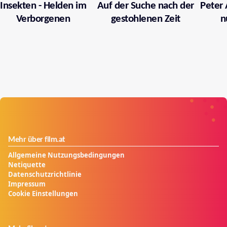
Insekten - Helden im
Auf der Suche nach der
Peter 
Verborgenen
gestohlenen Zeit
n
Mehr über film.at
Allgemeine Nutzungsbedingungen
Netiquette
Datenschutzrichtlinie
Impressum
Cookie Einstellungen