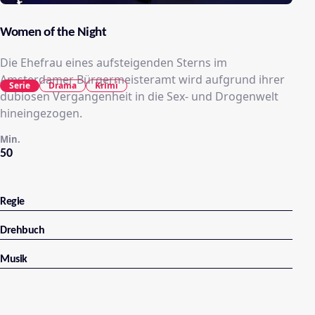
Women of the Night
Die Ehefrau eines aufsteigenden Sterns im
Amsterdamer Bürgermeisteramt wird aufgrund ihrer
Serie
Drama
Krimi
dubiosen Vergangenheit in die Sex- und Drogenwelt
hineingezogen.
Min.
50
Regie
Drehbuch
Musik