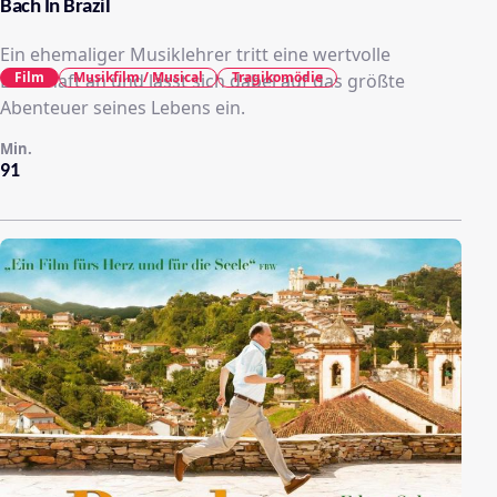
Bach In Brazil
Ein ehemaliger Musiklehrer tritt eine wertvolle
Film
Musikfilm / Musical
Tragikomödie
Erbschaft an und lässt sich dabei auf das größte
Abenteuer seines Lebens ein.
Min.
91