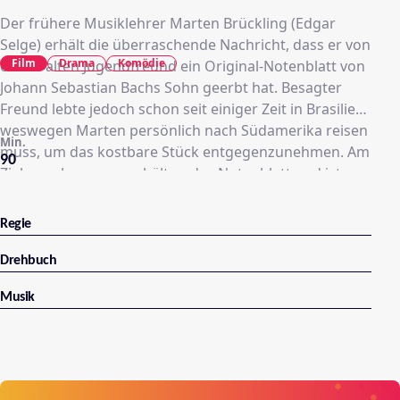
Der frühere Musiklehrer Marten Brückling (Edgar
Selge) erhält die überraschende Nachricht, dass er von
Film
Drama
Komödie
einem alten Jugendfreund ein Original-Notenblatt von
Johann Sebastian Bachs Sohn geerbt hat. Besagter
Freund lebte jedoch schon seit einiger Zeit in Brasilien,
weswegen Marten persönlich nach Südamerika reisen
Min.
muss, um das kostbare Stück entgegenzunehmen. Am
90
Ziel angekommen, erhält er das Notenblatt und ist
schon fast wieder auf der Heimreise, als ihm sein
gesamtes Hab und Gut – mitsamt Papieren und
Regie
Notenblatt – geklaut wird. Der Einzige, der ihm helfen
kann, ist Candido (Aldri da Anunciação), der Deutsch
Drehbuch
spricht und in einer Jugendstrafanstalt arbeitet. Im
Musik
Gegenzug soll Marten allerdings den Insassen der
Anstalt Musikunterricht geben. Notgedrungen willigt
er ein und merkt schon bald, auf welche Freude und
Leidenschaft er bei den Kindern stößt.