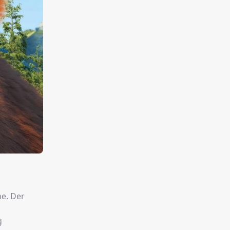
he. Der
g