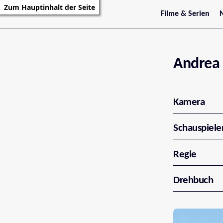
Zum Hauptinhalt der Seite
Filme & Serien
Trailer
S
Kritiken
S
Filmarchiv
Serienarchiv
Andrea
Kamera
Schauspiele
Regie
Drehbuch