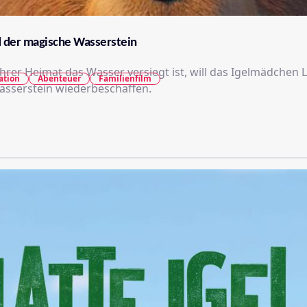
d der magische Wasserstein
hrer Heimat das Wasser versiegt ist, will das Igelmädchen 
ation
Abenteuer
Familienfilm
sserstein wiederbeschaffen.