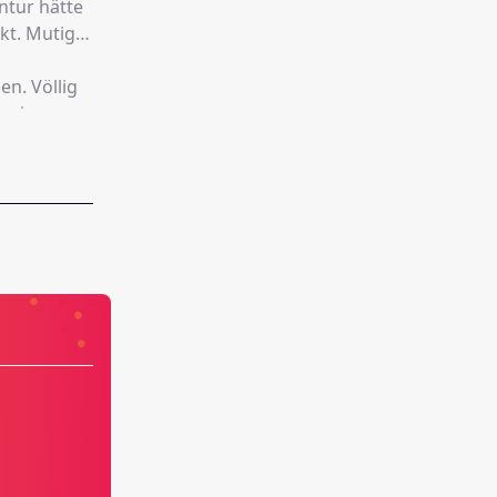
ntur hätte
kt. Mutig
n. Völlig
henjunge.
m Latte
taube
r erst
ichsten