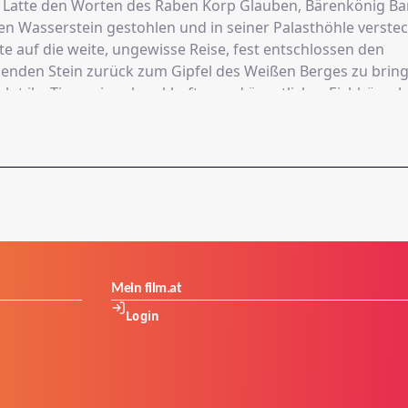
Latte den Worten des Raben Korp Glauben, Bärenkönig Ba
n Wasserstein gestohlen und in seiner Palasthöhle verstec
te auf die weite, ungewisse Reise, fest entschlossen den
nden Stein zurück zum Gipfel des Weißen Berges zu bringe
olgt ihr Tjum, ein schreckhafter und ängstlicher Eichhörnc
oßen Gefahren, die außerhalb der Lichtung lauern, will Tju
 überreden, was jedoch bei der eigensinnigen Latte auf 
 So muss das ungleiche Paar auf einem Weg voller Abenteue
einander zu vertrauen, am Ende aber, zu echten Freunden
chsen, können sie selbst gegen die größten und gefährl
ldes bestehen.
Mein film.at
Login