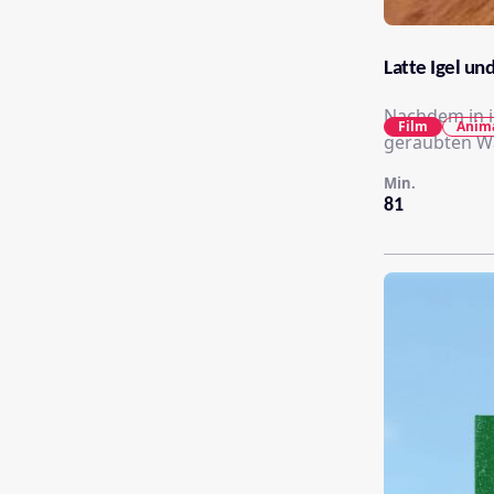
Latte Igel un
Nachdem in i
Film
Anim
geraubten Wa
Min.
81