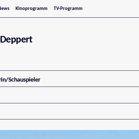
News
Kinoprogramm
TV-Programm
tars
Jetzt im Kino
treaming
Demnächst im Kino
Wien
Niederösterreich
 Deppert
Oberösterreich
Steiermark
Burgenland
Kärnten
Salzburg
Tirol
Vorarlberg
rin/Schauspieler