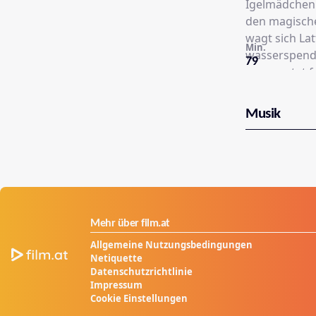
Igelmädchen 
den magische
wagt sich Lat
Min.
wasserspende
79
unerwartet f
Wegen der gr
zum Umkehren
Musik
Ohren stößt.
noch lernen 
zusammengewa
Tiere des Wa
Mehr über film.at
Allgemeine Nutzungsbedingungen
Netiquette
Datenschutzrichtlinie
Impressum
Cookie Einstellungen