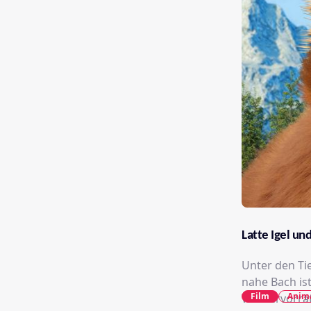
Latte Igel un
Unter den Ti
nahe Bach is
Film
Anim
Wasservorrät