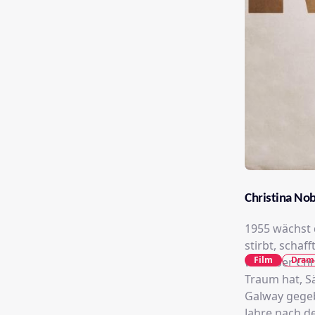
Christina No
1955 wächst 
stirbt, schaf
Film
Dram
was aber Chri
Traum hat, S
Galway gegebe
Jahre nach d