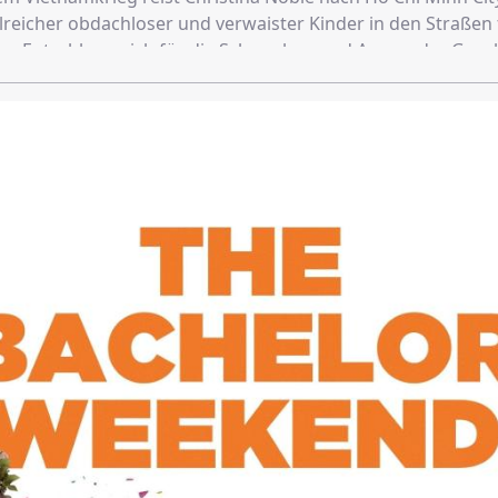
lreicher obdachloser und verwaister Kinder in den Straßen 
len Entschluss, sich für die Schwachen und Armen der Gesel
 Mit ihrem Engagement verändert sie schließlich nicht nur 
usender Menschen, sondern verarbeitet gleichzeitig auch ih
t...