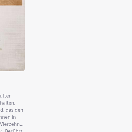
utter
halten,
nd, das den
nnen in
 Vierzehn
 . Berührt