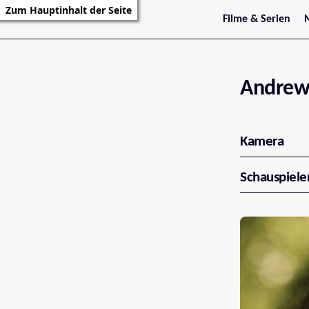
Zum Hauptinhalt der Seite
Filme & Serien
Trailer
S
Kritiken
S
Filmarchiv
Serienarchiv
Andrew
Kamera
Schauspiele