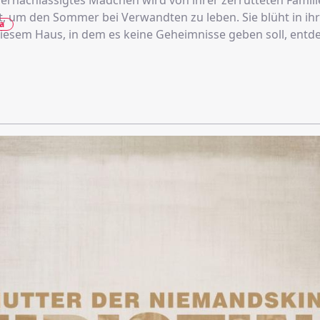
 vernachlässigtes Mädchen wird von ihrer zerrütteten Famili
, um den Sommer bei Verwandten zu leben. Sie blüht in ih
a
diesem Haus, in dem es keine Geheimnisse geben soll, entde