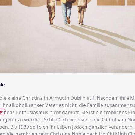
ble
die kleine Christina in Armut in Dublin auf. Nachdem ihre M
ft ihr alkoholkranker Vater es nicht, die Familie zusammenzu
a
stinas Enthusiasmus nicht dämpft. Sie ist ein fröhliches Ki
ängerin zu werden. Schließlich wird sie in die Obhut von No
n. Bis 1989 soll sich ihr Leben jedoch gänzlich verändern.
em Vietnamkrieg reist Christina Noble nach Ho Chi Minh City