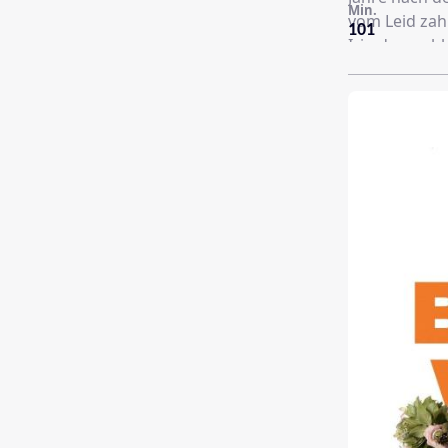
Min.
vom Leid zah
101
Irin den nob
einzusetzen.
Schicksal ta
Vergangenhei