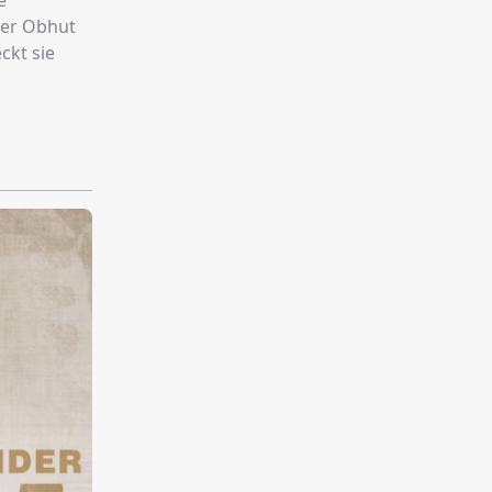
e
rer Obhut
ckt sie