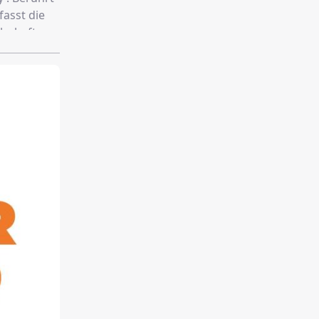
fasst die
lschaft
das
re eigene