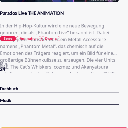
Paradox Live THE ANIMATION
In der Hip-Hop-Kultur wird eine neue Bewegung
geboren, die als „Phantom Live“ bekannt ist. Dabei
Serie
Animation
Drama
verfügt jeder Künstler über ein Metall-Accessoire
namens „Phantom Metal“, das chemisch auf die
Emotionen des Trägers reagiert, um ein Bild für eine
großartige Bühnenkulisse zu erzeugen. Die vier Units
Min.
BAE, The Cat's Whiskers, cozmez und Akanyatsura
24
erhalten jeweils eine Einladung des legendären CLUB
paradox, um am geheimnisvollen Paradox Live
teilzunehmen. Je mehr der Wettbewerb an Fahrt
Drehbuch
aufnimmt, desto stärker offenbaren sich ihre
unvorstellbar großen Motive …
Musik