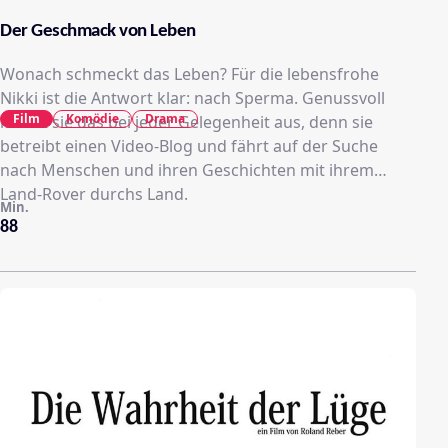
Der Geschmack von Leben
Wonach schmeckt das Leben? Für die lebensfrohe
Nikki ist die Antwort klar: nach Sperma. Genussvoll
Film
Komödie
Drama
kostet sie das bei jeder Gelegenheit aus, denn sie
betreibt einen Video-Blog und fährt auf der Suche
nach Menschen und ihren Geschichten mit ihrem
Land-Rover durchs Land.
Min.
88