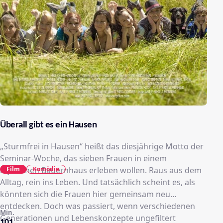
Überall gibt es ein Hausen
„Sturmfrei in Hausen“ heißt das diesjährige Motto der
Seminar-Woche, das sieben Frauen in einem
Film
Komödie
idyllischen Bauernhaus erleben wollen. Raus aus dem
Alltag, rein ins Leben. Und tatsächlich scheint es, als
könnten sich die Frauen hier gemeinsam neu
entdecken. Doch was passiert, wenn verschiedenen
Min.
Generationen und Lebenskonzepte ungefiltert
101