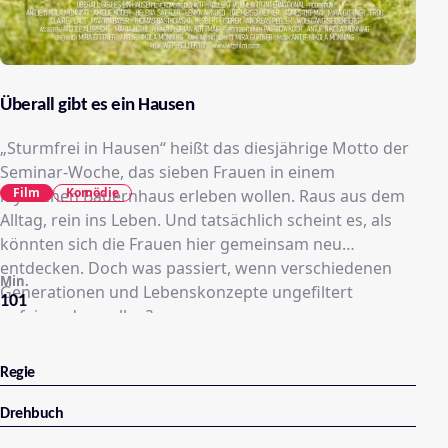
Überall gibt es ein Hausen
„Sturmfrei in Hausen“ heißt das diesjährige Motto der
Seminar-Woche, das sieben Frauen in einem
Film
Komödie
idyllischen Bauernhaus erleben wollen. Raus aus dem
Alltag, rein ins Leben. Und tatsächlich scheint es, als
könnten sich die Frauen hier gemeinsam neu
entdecken. Doch was passiert, wenn verschiedenen
Min.
Generationen und Lebenskonzepte ungefiltert
101
aufeinanderprallen?
Regie
Drehbuch