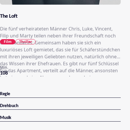
The Loft
Die fünf verheirateten Männer Chris, Luke, Vincent,
Filip und Marty teilen neben ihrer Freundschaft noch
Film
Thriller
etwas anderes: Gemeinsam haben sie sich ein
luxuriöses Loft gemietet, das sie für Schäferstündchen
mit ihren jeweiligen Geliebten nutzen, natürlich ohne
das Wissen ihrer Ehefrauen. Es gibt nur fünf Schlüssel
Min.
für das Apartment, verteilt auf die Männer, ansonsten
108
hat niemand eine Ahnung von dem geheimen
Treffpunkt. Eines Tages liegt die nackte Leiche einer
unbekannten Frau in der Wohnung, offenbar als
Regie
Ergebnis eines bestialischen Mordes. Jeder der
Freunde schwört, dass er nichts damit zu tun hat.
Drehbuch
Doch nach und nach kommt es unter den Fünf zu
Musik
gegenseitigen Verdächtigungen, den Mord begangen
zu haben. Eine brutale Hetzjagd beginnt…