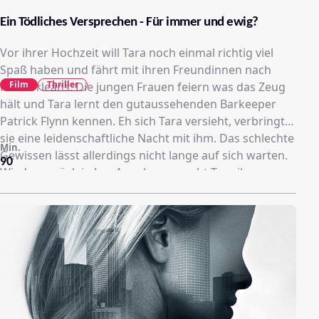
Ein Tödliches Versprechen - Für immer und ewig?
Vor ihrer Hochzeit will Tara noch einmal richtig viel
Spaß haben und fährt mit ihren Freundinnen nach
Film
Thriller
New Orleans. Die jungen Frauen feiern was das Zeug
hält und Tara lernt den gutaussehenden Barkeeper
Patrick Flynn kennen. Eh sich Tara versieht, verbringt
sie eine leidenschaftliche Nacht mit ihm. Das schlechte
Min.
Gewissen lässt allerdings nicht lange auf sich warten.
90
Wieder zurück in Los Angeles versucht Tara ihren
Seitensprung zu vergessen und stürzt sich in die
Vorbereitungen für ihre Hochzeit. Als plötzlich Patrick
vor der Tür steht, beginnt Tara zu begreifen, dass es
für ihn kein einfacher One-Night-Stand war. Als sich
der Barkeeper nicht abwimmeln lässt und Tara mehr
und mehr bedrängt, beginnt sich die Braut zu fürchten
…