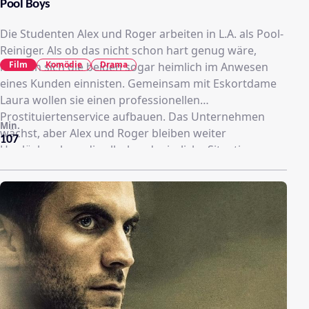
Pool Boys
Die Studenten Alex und Roger arbeiten in L.A. als Pool-
Reiniger. Als ob das nicht schon hart genug wäre,
Film
Komödie
Drama
müssen sich die beiden sogar heimlich im Anwesen
eines Kunden einnisten. Gemeinsam mit Eskortdame
Laura wollen sie einen professionellen
Prostituiertenservice aufbauen. Das Unternehmen
Min.
wächst, aber Alex und Roger bleiben weiter
107
Unglücksraben, die allerhand missliche Situationen
erleben.