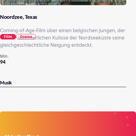
Noordzee, Texas
Coming-of-Age-Film über einen belgischen Jungen, der
Film
Drama
vor der sommerlichen Kulisse der Nordseeküste seine
gleichgeschlechtliche Neigung entdeckt.
Min.
94
Musik