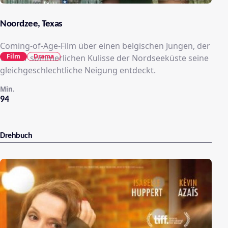
Noordzee, Texas
Coming-of-Age-Film über einen belgischen Jungen, der
Film
Drama
vor der sommerlichen Kulisse der Nordseeküste seine
gleichgeschlechtliche Neigung entdeckt.
Min.
94
Drehbuch