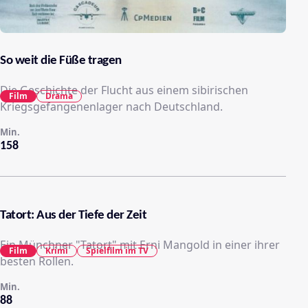
So weit die Füße tragen
Die Geschichte der Flucht aus einem sibirischen
Film
Drama
Kriegsgefangenenlager nach Deutschland.
Min.
158
Tatort: Aus der Tiefe der Zeit
Ein Münchner "Tatort" mit Erni Mangold in einer ihrer
Film
Krimi
Spielfilm im TV
besten Rollen.
Min.
88