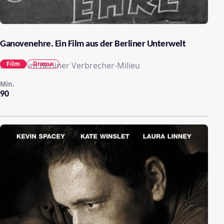
Ganovenehre. Ein Film aus der Berliner Unterwelt
Film
Drama
Drama im Berliner Verbrecher-Milieu
Min.
90