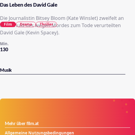
Das Leben des David Gale
Die Journalistin Bitsey Bloom (Kate Winslet) zweifelt an
Film
Drama
Thriller
der Schuld des wegen Mordes zum Tode verurteilten
David Gale (Kevin Spacey).
Min.
130
Musik
Mehr über film.at
Allgemeine Nutzungsbedingungen