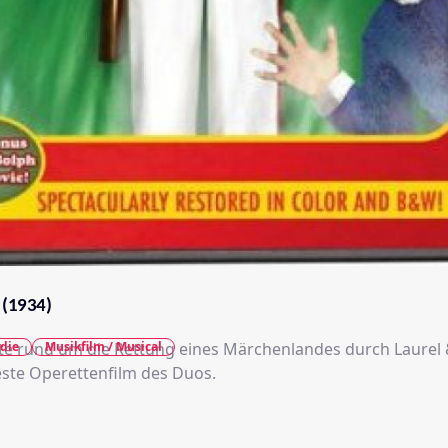
 (1934)
te rund um die Rettung eines Märchenlandes durch Laurel
die
Musikfilm / Musical
beste Operettenfilm des Duos.