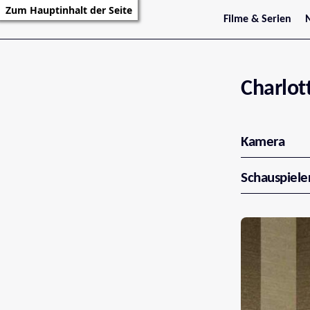
Zum Hauptinhalt der Seite
Filme & Serien
Trailer
S
Kritiken
S
Filmarchiv
Serienarchiv
Charlot
Kamera
Schauspiele