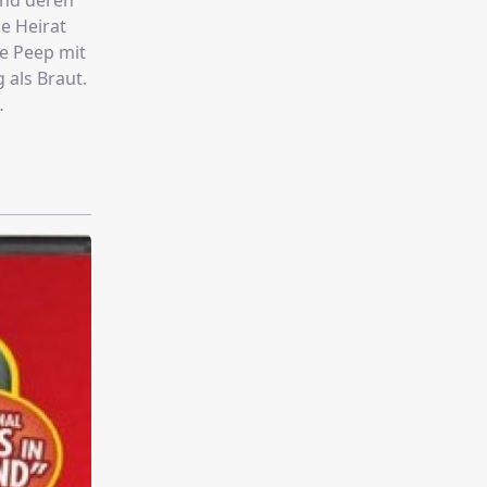
und deren
e Heirat
e Peep mit
 als Braut.