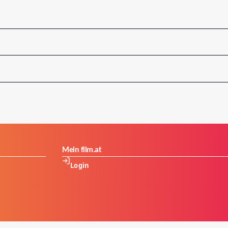
Mein film.at
Login