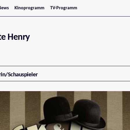
News
Kinoprogramm
TV-Programm
tars
Jetzt im Kino
treaming
Demnächst im Kino
Wien
Niederösterreich
te Henry
Oberösterreich
Steiermark
Burgenland
Kärnten
Salzburg
Tirol
Vorarlberg
rin/Schauspieler