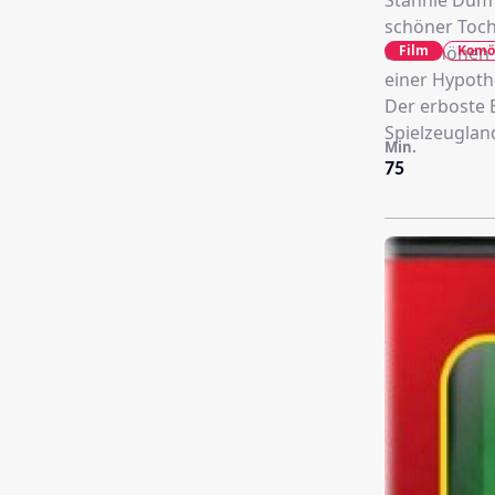
Stannie Dum 
schöner Toch
Film
Komö
der schönen 
einer Hypothe
Der erboste 
Spielzeuglan
Min.
75