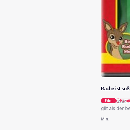
Rache ist süß
Die Geschich
Film
Komö
gilt als der 
Min.