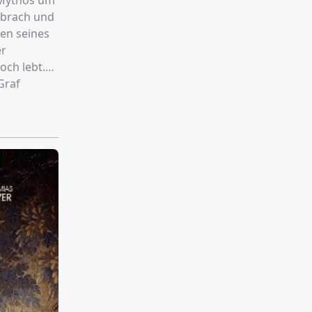
r Mythos um
sbrach und
den seines
er
och lebt.
Graf