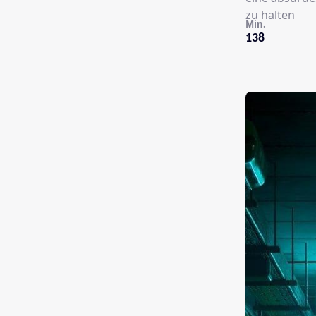
zu halten
Min.
138