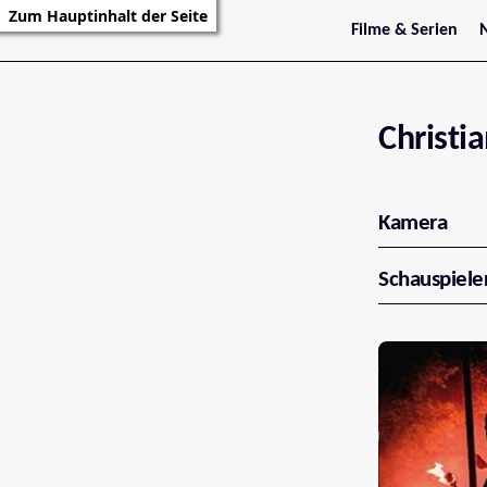
Zum Hauptinhalt der Seite
Filme & Serien
Trailer
S
Kritiken
S
Filmarchiv
Serienarchiv
Christ
Kamera
Schauspiele