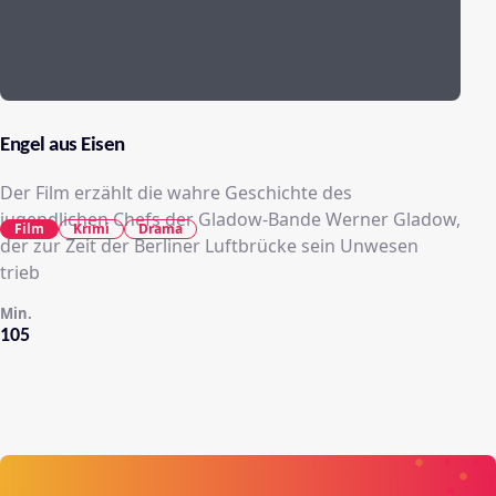
Engel aus Eisen
Der Film erzählt die wahre Geschichte des
jugendlichen Chefs der Gladow-Bande Werner Gladow,
Film
Krimi
Drama
der zur Zeit der Berliner Luftbrücke sein Unwesen
trieb
Min.
105