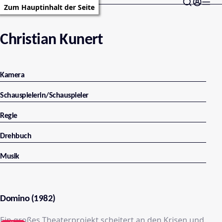
Zum Hauptinhalt der Seite
Christian Kunert
Kamera
Schauspielerin/Schauspieler
Regie
Drehbuch
Musik
Domino (1982)
Ein großes Theaterprojekt scheitert an den Krisen und