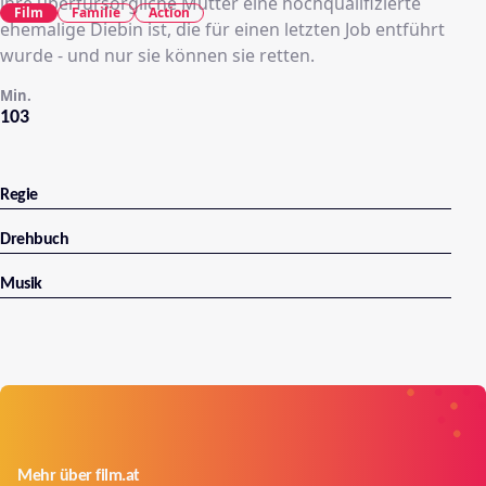
ihre überfürsorgliche Mutter eine hochqualifizierte
Film
Familie
Action
ehemalige Diebin ist, die für einen letzten Job entführt
wurde - und nur sie können sie retten.
Min.
103
Regie
Drehbuch
Musik
Mehr über film.at