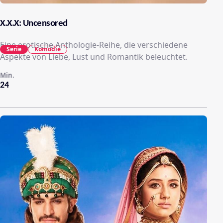
X.X.X: Uncensored
Eine erotische Anthologie-Reihe, die verschiedene
Serie
Komödie
Aspekte von Liebe, Lust und Romantik beleuchtet.
Min.
24