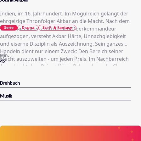
Jodha Akbar
Indien, im 16. Jahrhundert. Im Mogulreich gelangt der
ehrgeizige Thronfolger Akbar an die Macht. Nach dem
Serie
Drama
Sci-Fi & Fantasy
Tod seines Vaters von dessen Oberkommandeur
aufgezogen, versteht Akbar Härte, Unnachgiebigkeit
und eiserne Disziplin als Auszeichnung. Sein ganzes
Handeln dient nur einem Zweck: Den Bereich seiner
Min.
Macht auszuweiten - um jeden Preis. Im Nachbarreich
42
Amer bleibt dem Rajput-König Bahrmal nur die Chance
einer politischen Allianz: Seine älteste Tochter Jodha
muss den angriffslustigen Jung-Mogul heiraten, um
Drehbuch
Krieg und Zerstörung fernzuhalten. Doch Jodha hat
ihren eigenen Kopf. Nichts hasst sie so sehr wie die
Musik
kaltblütigen Eroberer aus dem Reich der Mogulen. Um
der Eheschließung zu entgehen, schlägt sich Jodha auf
die Seite ihres Vetters Sujamal, mit dem sie zu einer
Rebellengruppierung flieht. Doch Jodha ahnt nicht,
dass Sujamal einen eigenen, ehrgeizigen Plan verfolgt: