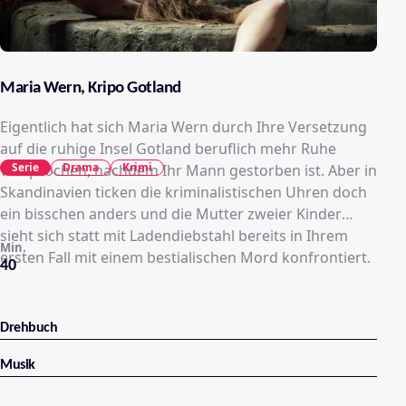
Maria Wern, Kripo Gotland
Eigentlich hat sich Maria Wern durch Ihre Versetzung
auf die ruhige Insel Gotland beruflich mehr Ruhe
Serie
Drama
Krimi
versprochen, nachdem Ihr Mann gestorben ist. Aber in
Skandinavien ticken die kriminalistischen Uhren doch
ein bisschen anders und die Mutter zweier Kinder
sieht sich statt mit Ladendiebstahl bereits in Ihrem
Min.
ersten Fall mit einem bestialischen Mord konfrontiert.
40
Drehbuch
Musik