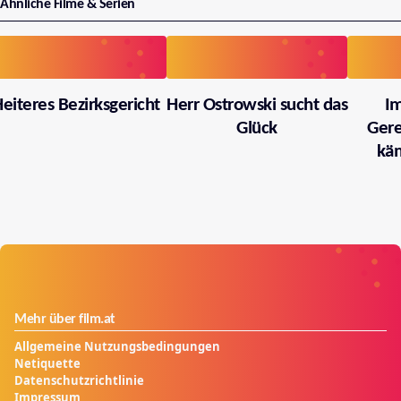
Ähnliche Filme & Serien
eiteres Bezirksgericht
Herr Ostrowski sucht das
I
Glück
Gere
käm
Mehr über film.at
Allgemeine Nutzungsbedingungen
Netiquette
Datenschutzrichtlinie
Impressum