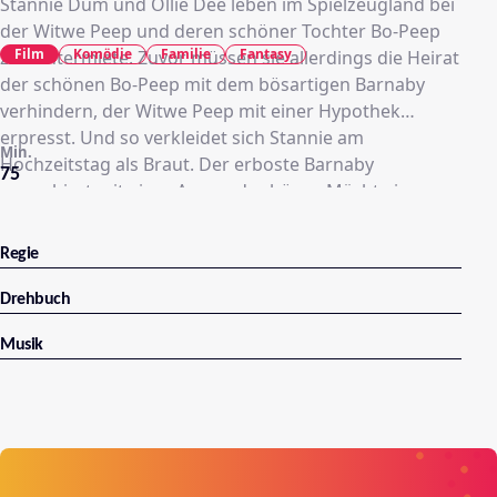
Stannie Dum und Ollie Dee leben im Spielzeugland bei
der Witwe Peep und deren schöner Tochter Bo-Peep
Film
Komödie
Familie
Fantasy
zur Untermiete. Zuvor müssen sie allerdings die Heirat
der schönen Bo-Peep mit dem bösartigen Barnaby
verhindern, der Witwe Peep mit einer Hypothek
erpresst. Und so verkleidet sich Stannie am
Min.
Hochzeitstag als Braut. Der erboste Barnaby
75
marschiert mit einer Armee der bösen Mächte ins
Spielzeugland ein, um sich an Stan und Ollie und Bo-
Peep zu rächen …
Regie
Drehbuch
Musik