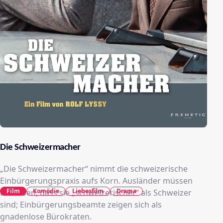
Die Schweizermacher
„Die Schweizermacher“ nimmt die schweizerische
Einbürgerungspraxis aufs Korn. Ausländer müssen
Film
Komödie
Liebesfilm
Drama
beweisen, dass sie „schweizerischer“ als Schweizer
sind; Einbürgerungsbeamte zeigen sich als
gnadenlose Bürokraten.