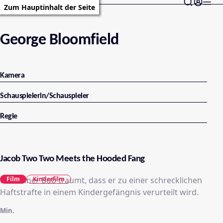
Zum Hauptinhalt der Seite
George Bloomfield
Kamera
Schauspielerin/Schauspieler
Regie
Jacob Two Two Meets the Hooded Fang
Ein kleiner Bub traumt, dass er zu einer schrecklichen
Film
Kinderfilm
Haftstrafte in einem Kindergefängnis verurteilt wird.
Min.