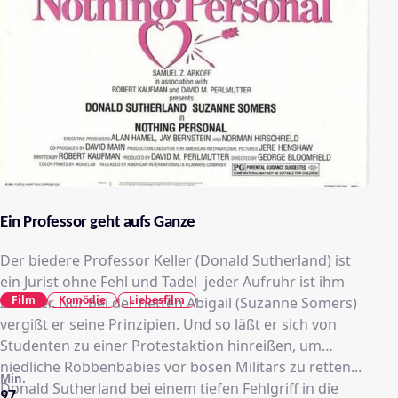
Ein Professor geht aufs Ganze
Der biedere Professor Keller (Donald Sutherland) ist
ein Jurist ohne Fehl und Tadel ­ jeder Aufruhr ist ihm
Film
Komödie
Liebesfilm
zuwider. Nur bei der netten Abigail (Suzanne Somers)
vergißt er seine Prinzipien. Und so läßt er sich von
Studenten zu einer Protestaktion hinreißen, um
niedliche Robbenbabies vor bösen Militärs zu retten...
Min.
Donald Sutherland bei einem tiefen Fehlgriff in die
97