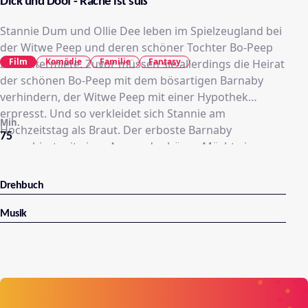
Dick und Doof - Rache ist süß
Stannie Dum und Ollie Dee leben im Spielzeugland bei
der Witwe Peep und deren schöner Tochter Bo-Peep
Film
Komödie
Familie
Fantasy
zur Untermiete. Zuvor müssen sie allerdings die Heirat
der schönen Bo-Peep mit dem bösartigen Barnaby
verhindern, der Witwe Peep mit einer Hypothek
erpresst. Und so verkleidet sich Stannie am
Min.
Hochzeitstag als Braut. Der erboste Barnaby
75
marschiert mit einer Armee der bösen Mächte ins
Spielzeugland ein, um sich an Stan und Ollie und Bo-
Peep zu rächen …
Drehbuch
Musik