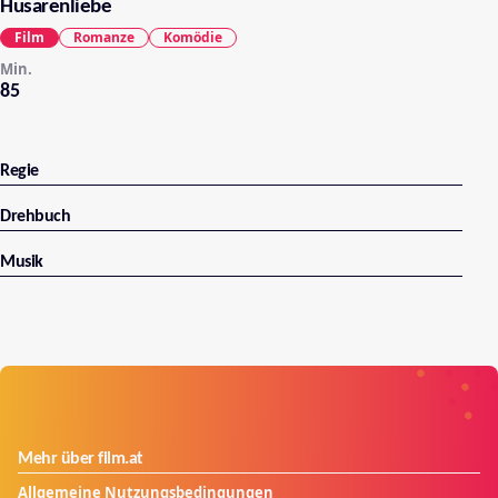
Husarenliebe
Film
Romanze
Komödie
Min.
85
Regie
Drehbuch
Musik
Mehr über film.at
Allgemeine Nutzungsbedingungen