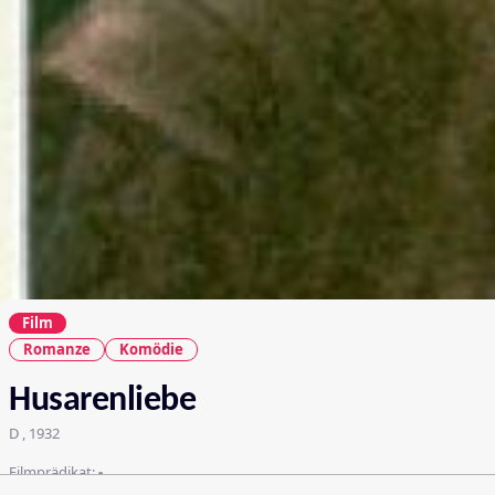
Film
Romanze
Komödie
Husarenliebe
D , 1932
Filmprädikat:
-