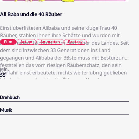
Ali Baba und die 40 Räuber
Einst überlisteten Alibaba und seine kluge Frau 40
Räuber, stahlen ihnen ihre Schätze und wurden mit
Film
Action
Animation
Fantasy
ihrem neuen Reichtum zum Herrscher des Landes. Seit
dem sind inzwischen 33 Generationen ins Land
gegangen und Alibaba der 33ste muss mit Bestürzung
feststellen das vom riesigen Räuberschatz, den sein
Min.
Vorfahr einst erbeutete, nichts weiter übrig geblieben
55
ist als eine verstaubte alte Öllampe. Als sein
Bediensteter selbige allerdings putzt, erscheint auf
einmal ein mächtiger Dschinn der ihm alle Wünsche
Drehbuch
erfüllen kann, allerdings leider furchtbare Angst vor
Katzen hat. Kurzerhand lässt Alibaba der 33ste, der
Musik
sich nun wieder im Aufwind sieht, also alle Katzen
einfangen und wegsperren, womit er aber den Zorn
des kleinen Goro auf sich zieht, den Nachfahren eben