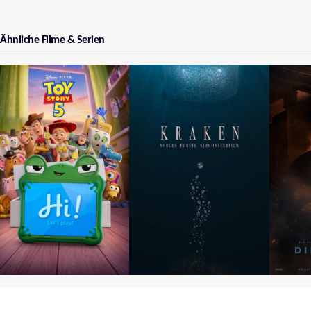
Ähnliche Filme & Serien
Toy Story 5
Kraken - Erwachen der
D