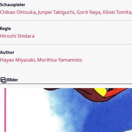
Schauspieler
Chikao Ohtsuka
,
Junpei Takiguchi
,
Gorō Naya
,
Kôsei Tomita
Regie
Hiroshi Shidara
Author
Hayao Miyazaki
,
Morihisa Yamamoto
Bilder