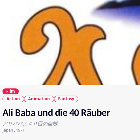
Film
Action
Animation
Fantasy
Ali Baba und die 40 Räuber
アリババと４０匹の盗賊
Japan , 1971