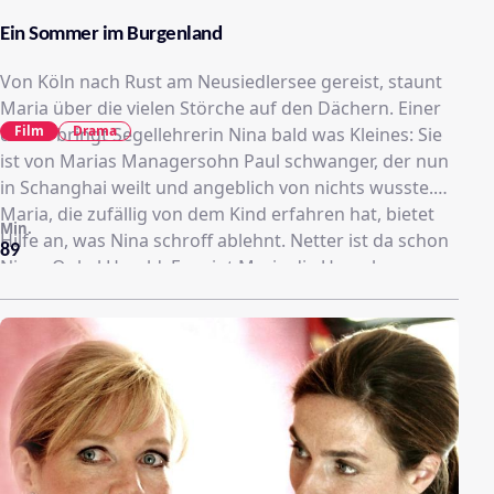
Ein Sommer im Burgenland
Von Köln nach Rust am Neusiedlersee gereist, staunt
Maria über die vielen Störche auf den Dächern. Einer
Film
Drama
davon bringt Segellehrerin Nina bald was Kleines: Sie
ist von Marias Managersohn Paul schwanger, der nun
in Schanghai weilt und angeblich von nichts wusste.
Maria, die zufällig von dem Kind erfahren hat, bietet
Min.
Hilfe an, was Nina schroff ablehnt. Netter ist da schon
89
Ninas Onkel Harald. Er zeigt Maria die Umgebung –
was in ihr verschüttete Erinnerungen an die 50er
weckt, als sie mit ihren Eltern aus Ungarn in den
Westen kam…