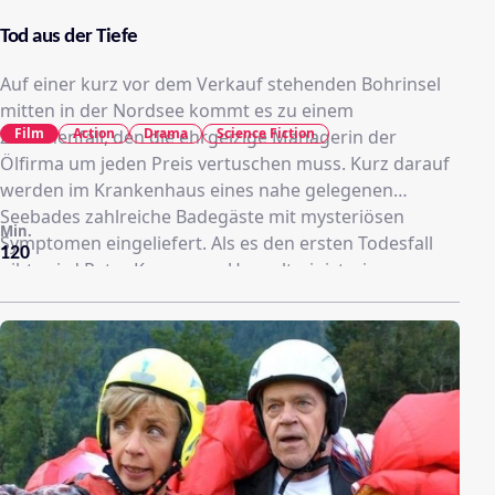
Tod aus der Tiefe
Auf einer kurz vor dem Verkauf stehenden Bohrinsel
mitten in der Nordsee kommt es zu einem
Film
Action
Drama
Science Fiction
Zwischenfall, den die ehrgeizige Managerin der
Ölfirma um jeden Preis vertuschen muss. Kurz darauf
werden im Krankenhaus eines nahe gelegenen
Seebades zahlreiche Badegäste mit mysteriösen
Min.
Symptomen eingeliefert. Als es den ersten Todesfall
120
gibt, wird Peter Kranz vom Umweltministerium
eingeschaltet. Zusammen mit der Krankenhausärztin
Eva Meinert, deren Tochter seit dem Bad in der
Nordsee vermisst wird, und dem Meeresbiologen Finn
findet Peter heraus, dass sich epidemieartig
verbreitende Mikroorganismen für die bedrohlich
wachsenden Krankheits- und Todesfälle
verantwortlich sind. Die Spur führt die drei zur
havarierten Bohrinsel, wo sie Zeugen eines