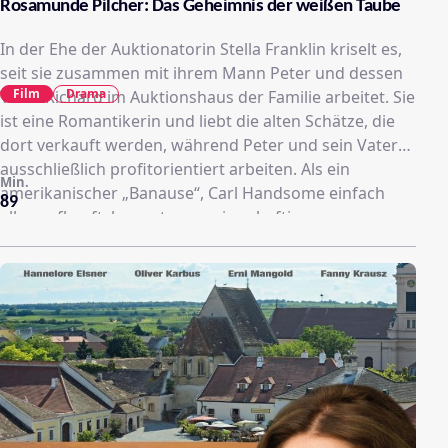
Rosamunde Pilcher: Das Geheimnis der weißen Taube
In der Ehe der Auktionatorin Stella Franklin kriselt es,
seit sie zusammen mit ihrem Mann Peter und dessen
Film
Drama
Vater Richard im Auktionshaus der Familie arbeitet. Sie
ist eine Romantikerin und liebt die alten Schätze, die
dort verkauft werden, während Peter und sein Vater
ausschließlich profitorientiert arbeiten. Als ein
Min.
amerikanischer „Banause“, Carl Handsome einfach
89
alles aufkauft, kommt es zu einer heftigen
Familienauseinandersetzung. Sie beschließt nun
endgültig, sich scheiden zu lassen. Doch da erreicht
sie eine seltsame Einladung zu einer
Testamentseröffnung eines Lords Willoughby, von
dem sie noch nie im Leben gehört hat.