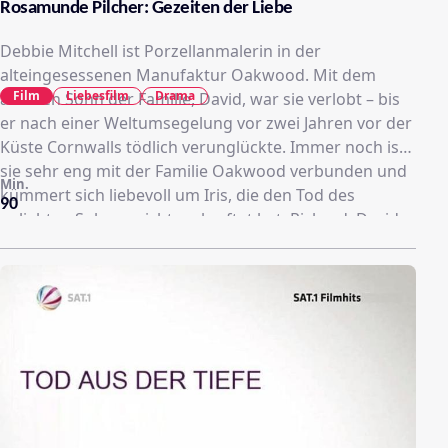
Rosamunde Pilcher: Gezeiten der Liebe
Debbie Mitchell ist Porzellanmalerin in der
alteingesessenen Manufaktur Oakwood. Mit dem
Film
Liebesfilm
Drama
ältesten Sohn der Familie, David, war sie verlobt – bis
er nach einer Weltumsegelung vor zwei Jahren vor der
Küste Cornwalls tödlich verunglückte. Immer noch ist
sie sehr eng mit der Familie Oakwood verbunden und
Min.
kümmert sich liebevoll um Iris, die den Tod des
90
geliebten Sohnes nicht verkraftet hat. Richard, Davids
Vater und Chef der Firma, würde Debbie gern mit
seinemzweiten Sohn Thomas zusammenbringen,
damit Debbie nicht eines Tages zur Konkurrenz geht.
Noch ahnt niemand, dass Edward Lawrence im
Auftrag eines Versicherungsunternehmens nach dem
Wrack von Davids Segelyacht taucht. Der Versicherung
liegt ein Antrag auf Auszahlung einer
Lebensversicherung vor, die kurz vor dem Unglück von
David abgeschlossen wurde.