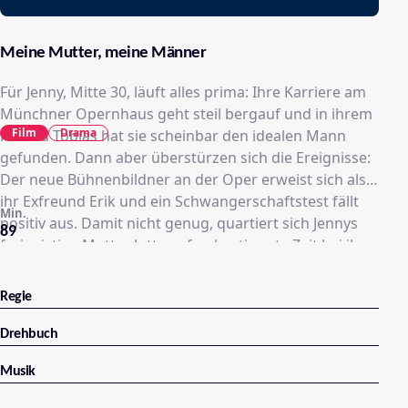
Meine Mutter, meine Männer
Für Jenny, Mitte 30, läuft alles prima: Ihre Karriere am
Münchner Opernhaus geht steil bergauf und in ihrem
Film
Drama
Freund Tobias hat sie scheinbar den idealen Mann
gefunden. Dann aber überstürzen sich die Ereignisse:
Der neue Bühnenbildner an der Oper erweist sich als
ihr Exfreund Erik und ein Schwangerschaftstest fällt
Min.
positiv aus. Damit nicht genug, quartiert sich Jennys
89
freigeistige Mutter Jutta auf unbestimmte Zeit bei ihr
und Tobias ein. Die lässige Hippiedame wirbelt das
geordnete Leben des Paares schon bald
Regie
durcheinander. Zugleich verdreht Erik Jenny gewaltig
den Kopf.
Drehbuch
Musik