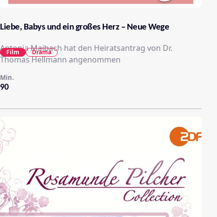
Liebe, Babys und ein großes Herz – Neue Wege
Antonia Maibach hat den Heiratsantrag von Dr.
Film
Drama
Thomas Hellmann angenommen
Min.
90