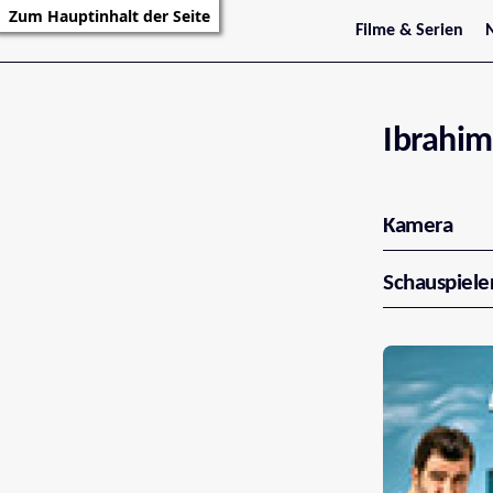
Zum Hauptinhalt der Seite
Filme & Serien
Trailer
S
Kritiken
S
Filmarchiv
Serienarchiv
Ibrahi
Kamera
Schauspiele