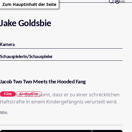
Zum Hauptinhalt der Seite
Jake Goldsbie
Kamera
Schauspielerin/Schauspieler
Jacob Two Two Meets the Hooded Fang
Ein kleiner Bub traumt, dass er zu einer schrecklichen
Film
Kinderfilm
Haftstrafte in einem Kindergefängnis verurteilt wird.
Min.