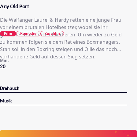
Any Old Port
Die Walfänger Laurel & Hardy retten eine junge Frau
vor einem brutalen Hotelbesitzer, wobei sie ihr
Film
Komödie
Kurzfilm
gesamtes Hab und Gut verlieren. Um wieder zu Geld
zu kommen folgen sie dem Rat eines Boxmanagers.
Stan soll in den Boxring steigen und Ollie das noch
vorhandene Geld auf dessen Sieg setzen.
Min.
20
Drehbuch
Musik