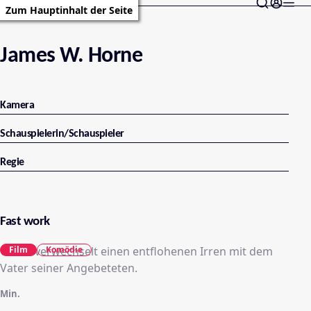
Zum Hauptinhalt der Seite
James W. Horne
Kamera
Schauspielerin/Schauspieler
Regie
Fast work
Chase verwechselt einen entflohenen Irren mit dem
Film
Komödie
Vater seiner Angebeteten.
Min.