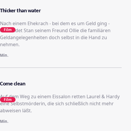
Thicker than water
Nach einem Ehekrach - bei dem es um Geld ging -
überredet Stan seinem Freund Ollie die familiären
Film
Geldangelegenheiten doch selbst in die Hand zu
nehmen.
Min.
Come clean
Auf dem Weg zu einem Eissalon retten Laurel & Hardy
Film
eine Selbstmörderin, die sich schließlich nicht mehr
abweisen läßt.
Min.