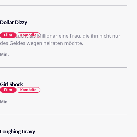
Dollar Dizzy
Chase sucht als Millionär eine Frau, die ihn nicht nur
Film
Komödie
des Geldes wegen heiraten möchte.
Min.
Girl Shock
Film
Komödie
Min.
Loughing Gravy