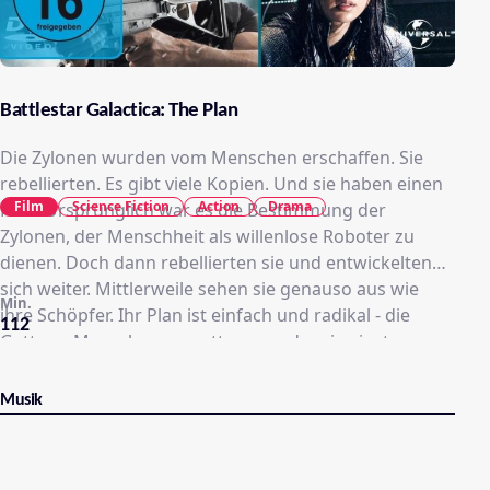
Battlestar Galactica: The Plan
Die Zylonen wurden vom Menschen erschaffen. Sie
rebellierten. Es gibt viele Kopien. Und sie haben einen
Film
Science Fiction
Action
Drama
Plan. Ursprünglich war es die Bestimmung der
Zylonen, der Menschheit als willenlose Roboter zu
dienen. Doch dann rebellierten sie und entwickelten
sich weiter. Mittlerweile sehen sie genauso aus wie
Min.
ihre Schöpfer. Ihr Plan ist einfach und radikal - die
112
Gattung Mensch auszurotten, von der sie einst
versklavt wurden. Der verheerende Großangriff der
Maschinenwesen hat nur einen Fehler: Es gibt
Musik
Überlebende, denen die Flucht in die Tiefen des
Weltraums gelingt. Um ihren Plan doch noch zu
verwirklichen, müssen die Zylonen improvisieren. Zwei