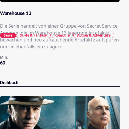
Warehouse 13
Die Serie handelt von einer Gruppe von Secret Service
Agenten, die im Warehouse 13 lagernde Artefakte
Serie
Sci-Fi & Fantasy
Komödie
Action & Adventure
bewachen und neu auftauchende Artefakte aufspüren
um sie ebenfalls einzulagern.
Min.
60
Drehbuch