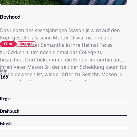
Boyhood
Das Leben des sechsjährigen Mason Jr. wird auf den
Kopf gestellt, als seine Mutter Olivia mit ihm und
Film
Drama
seiner Schwester Samantha in ihre Heimat Texas
zurückkehrt, um noch einmal das College zu
besuchen. Dort bekommen die Kinder immerhin auch
ihren Vater Mason Sr., der seit der Scheidung kaum für
Min.
sie da gewesen ist, wieder öfter zu Gesicht. Mason Jr.
165
muss sich mit seiner neuen Lebenssituation
arrangieren – und durchlebt so die zwölf Jahre, die aus
einem kleinen Jungen einen Mann machen: Es stehen
Regie
Campingausflüge mit dem Vater an, es wird das erste
Bier getrunken, der erste Joint geraucht und auch die
Drehbuch
erste große Liebe erlebt. Doch die Männergeschichten
Musik
von Olivia sorgen immer wieder für Probleme… .