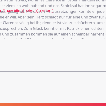
lich kaum etwas, woran es Clarence im Leben mangeln könn
st er ziemlich wohlhabend und das Schicksal hat ihn sogar m
n
Komödie
Krimi
Thriller
en gesegnet. Mit diesen Voraussetzungen könnte er jede 
 er will. Aber sein Herz schlägt nur für eine und zwar für
t Clarence völlig bei ihr, denn er ist viel zu schüchtern, um s
zusprechen. Zum Glück kennt er mit Patrick einen echten
n und zusammen kommen sie auf einen scheinbar narrens
zenieren die Entführung von Alexandra, damit Clarence als i
etter in Erscheinung treten kann. Als dann einer der falsc
sehentlich getötet wird, muss Clarence plötzlich Alexandra