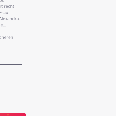
te.
it recht
Frau
 Alexandra.
ie
icheren
hr
hen
 wirklich