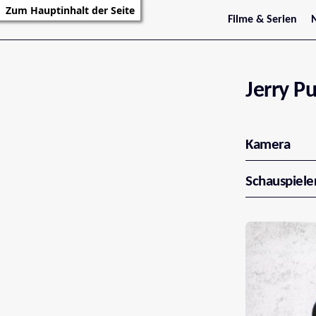
Zum Hauptinhalt der Seite
Filme & Serien
Trailer
S
Kritiken
S
Filmarchiv
Serienarchiv
Jerry P
Kamera
Schauspiele