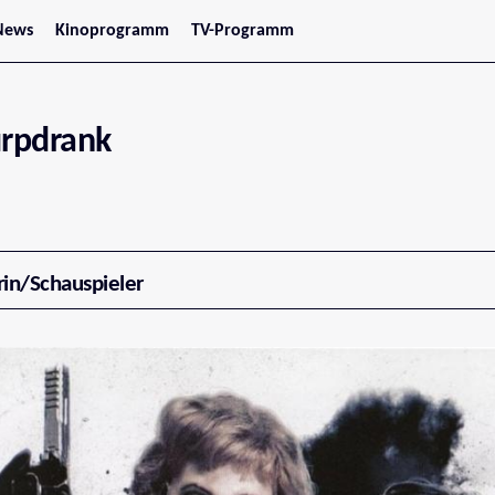
News
Kinoprogramm
TV-Programm
tars
Jetzt im Kino
treaming
Demnächst im Kino
Wien
Niederösterreich
urpdrank
Oberösterreich
Steiermark
Burgenland
Kärnten
Salzburg
Tirol
Vorarlberg
rin/Schauspieler