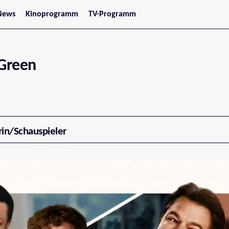
News
Kinoprogramm
TV-Programm
tars
Jetzt im Kino
treaming
Demnächst im Kino
Wien
Niederösterreich
 Green
Oberösterreich
Steiermark
Burgenland
Kärnten
Salzburg
Tirol
Vorarlberg
rin/Schauspieler