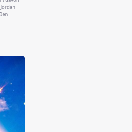
on) davon
 Jordan
(Ben