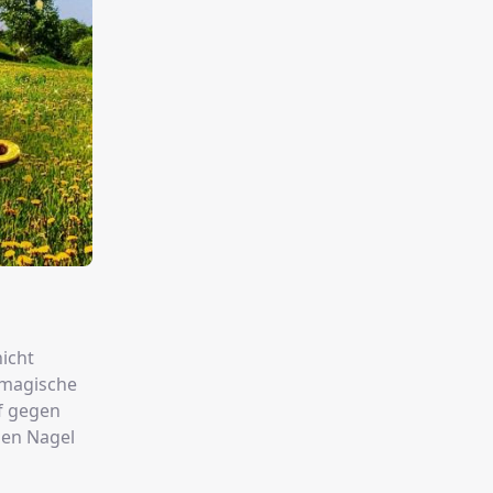
nicht
s magische
f gegen
den Nagel