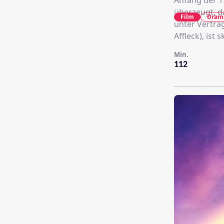
Anfang der 1
überzeugt, d
Film
Dram
unter Vertra
Affleck), ist 
Min.
112