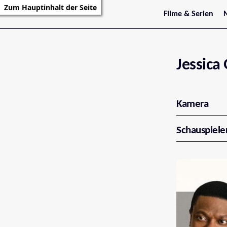
Zum Hauptinhalt der Seite
Filme & Serien
Trailer
S
Kritiken
S
Filmarchiv
Serienarchiv
Jessica
Kamera
Schauspiele