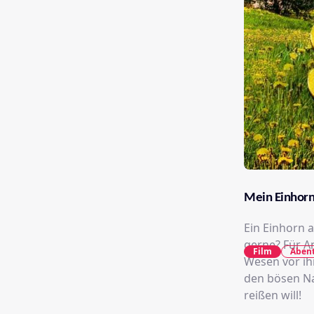
Mein Einhorn
Ein Einhorn a
gerne? Für An
Film
Aben
Wesen vor ih
den bösen Na
reißen will!