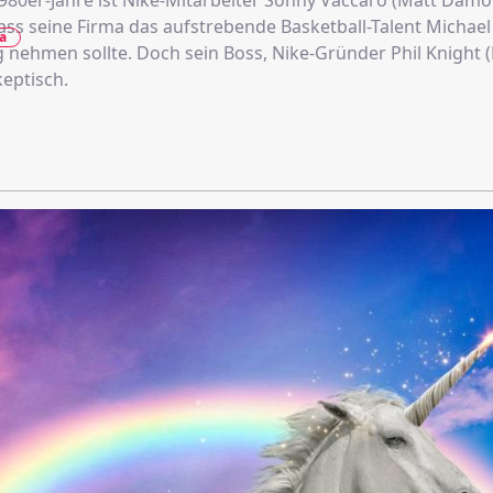
980er-Jahre ist Nike-Mitarbeiter Sonny Vaccaro (Matt Dam
ass seine Firma das aufstrebende Basketball-Talent Michael
a
g nehmen sollte. Doch sein Boss, Nike-Gründer Phil Knight 
skeptisch.