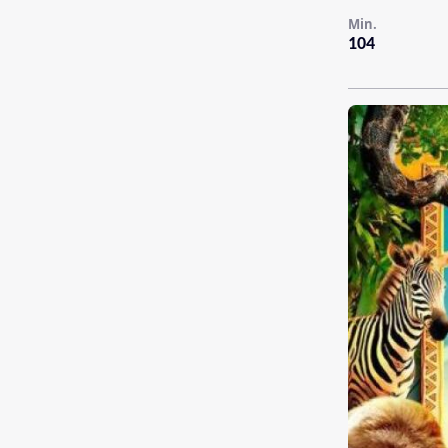
Min.
104