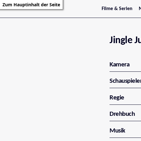
Zum Hauptinhalt der Seite
Filme & Serien
Trailer
S
Kritiken
S
Filmarchiv
Serienarchiv
Jingle J
Kamera
Schauspiele
Regie
Drehbuch
Musik