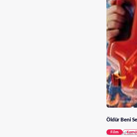
Öldür Beni S
Film
Komö
Keine Inhalt