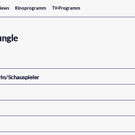
News
Kinoprogramm
TV-Programm
tars
Jetzt im Kino
treaming
Demnächst im Kino
Wien
Niederösterreich
ungle
Oberösterreich
Steiermark
Burgenland
Kärnten
Salzburg
Tirol
Vorarlberg
rin/Schauspieler