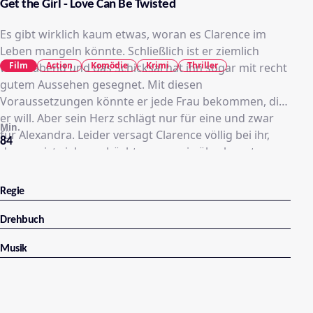
Get the Girl - Love Can Be Twisted
Es gibt wirklich kaum etwas, woran es Clarence im
Leben mangeln könnte. Schließlich ist er ziemlich
Film
Action
Komödie
Krimi
Thriller
wohlhabend und das Schicksal hat ihn sogar mit recht
gutem Aussehen gesegnet. Mit diesen
Voraussetzungen könnte er jede Frau bekommen, die
er will. Aber sein Herz schlägt nur für eine und zwar
Min.
für Alexandra. Leider versagt Clarence völlig bei ihr,
84
denn er ist viel zu schüchtern, um sie überhaupt
anzusprechen. Zum Glück kennt er mit Patrick einen
echten Frauenhelden und zusammen kommen sie auf
Regie
einen scheinbar narrensicheren Plan: Sie inszenieren
die Entführung von Alexandra, damit Clarence als ihr
Drehbuch
strahlender Retter in Erscheinung treten kann. Als
Musik
dann einer der falschen Kidnapper versehentlich
getötet wird, muss Clarence plötzlich Alexandra
wirklich retten…