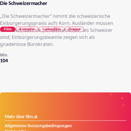
Die Schweizermacher
„Die Schweizermacher“ nimmt die schweizerische
Einbürgerungspraxis aufs Korn. Ausländer müssen
Film
Komödie
Liebesfilm
Drama
beweisen, dass sie „schweizerischer“ als Schweizer
sind; Einbürgerungsbeamte zeigen sich als
gnadenlose Bürokraten.
Min.
104
Mehr über film.at
Allgemeine Nutzungsbedingungen