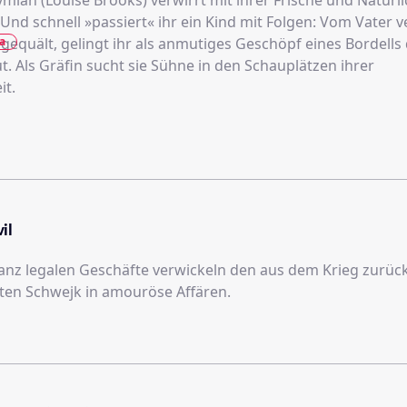
mian (Louise Brooks) verwirrt mit ihrer Frische und Natürli
Und schnell »passiert« ihr ein Kind mit Folgen: Vom Vater 
a
gequält, gelingt ihr als anmutiges Geschöpf eines Bordells
. Als Gräfin sucht sie Sühne in den Schauplätzen ihrer
it.
il
ganz legalen Geschäfte verwickeln den aus dem Krieg zurü
ten Schwejk in amouröse Affären.