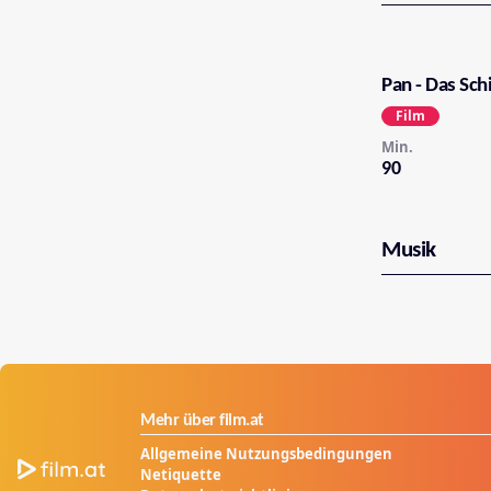
Pan - Das Sc
Film
Min.
90
Musik
Mehr über film.at
Allgemeine Nutzungsbedingungen
Netiquette