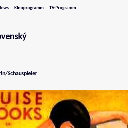
News
Kinoprogramm
TV-Programm
tars
Jetzt im Kino
treaming
Demnächst im Kino
Wien
Niederösterreich
ovenský
Oberösterreich
Steiermark
Burgenland
Kärnten
Salzburg
Tirol
Vorarlberg
rin/Schauspieler