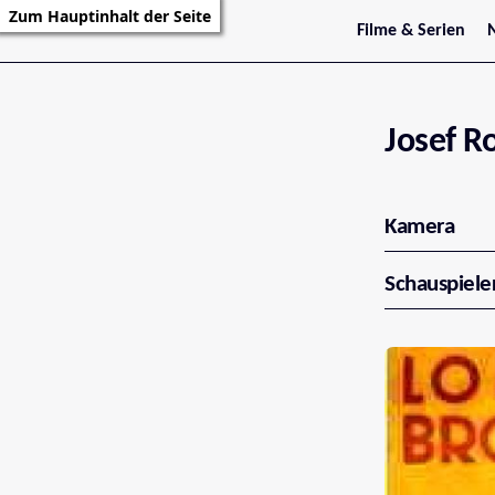
Zum Hauptinhalt der Seite
Filme & Serien
Trailer
S
Kritiken
S
Filmarchiv
Serienarchiv
Josef R
Kamera
Schauspiele