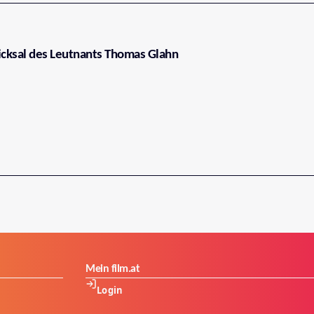
hicksal des Leutnants Thomas Glahn
Mein film.at
Login