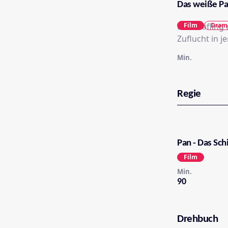
Das weiße Pa
Ein Sträfling
Film
Dram
Zuflucht in 
Min.
Regie
Pan - Das Sc
Film
Min.
90
Drehbuch