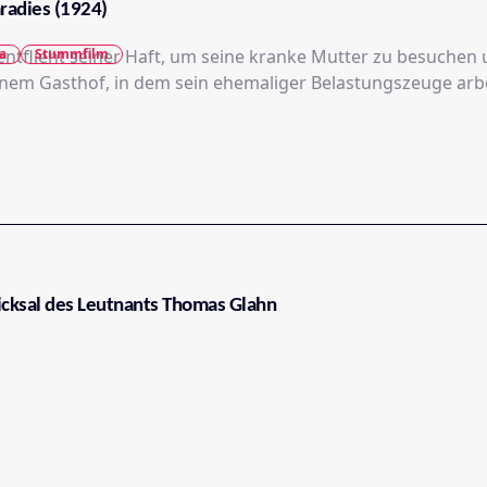
radies (1924)
 entflieht seiner Haft, um seine kranke Mutter zu besuchen
a
Stummfilm
jenem Gasthof, in dem sein ehemaliger Belastungszeuge arbe
hicksal des Leutnants Thomas Glahn