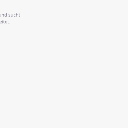
 und sucht
itet.