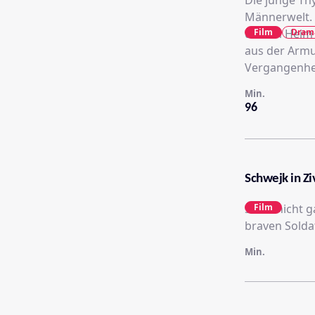
Die junge Thy
Männerwelt. 
Film
Dram
und im Heim 
aus der Armut
Vergangenhe
Min.
96
Schwejk in Ziv
Seine nicht 
Film
braven Solda
Min.