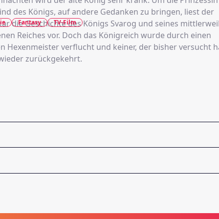
hnachten wird der alte König sehr krank. Um die Prinzessin
ind des Königs, auf andere Gedanken zu bringen, liest der
ie
Fantasy
TV-Film
kar die Geschichte des Königs Svarog und seines mittlerwei
en Reiches vor. Doch das Königreich wurde durch einen
n Hexenmeister verflucht und keiner, der bisher versucht h
e wieder zurückgekehrt.