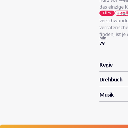
Kurz vor Wei
das einzige K
Film
Famil
Hofbibliothe
verschwunden
verräterische
finden, ist j
Min.
79
Regie
Drehbuch
Musik