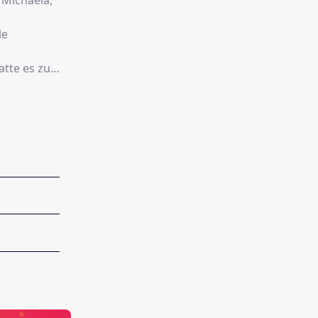
 Michaela,
le
atte es zu