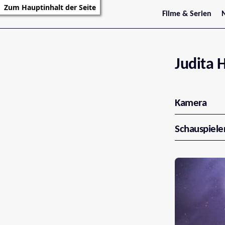
Zum Hauptinhalt der Seite
Filme & Serien
Trailer
S
Kritiken
S
Filmarchiv
Serienarchiv
Judita
Kamera
Schauspiele