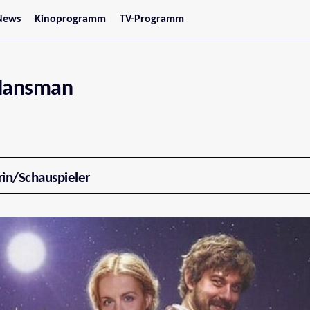
News
Kinoprogramm
TV-Programm
tars
Jetzt im Kino
treaming
Demnächst im Kino
Wien
Niederösterreich
 Hansman
Oberösterreich
Steiermark
Burgenland
Kärnten
Salzburg
Tirol
Vorarlberg
rin/Schauspieler