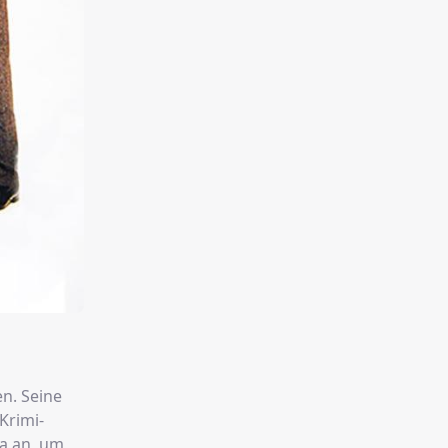
en. Seine
Krimi-
ia an, um