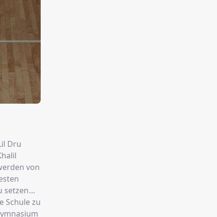
il Dru
halil
 werden von
besten
u setzen
e Schule zu
 Gymnasium