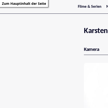
Zum Hauptinhalt der Seite
Filme & Serien
Trailer
S
Kritiken
S
Filmarchiv
Serienarchiv
Karsten
Kamera