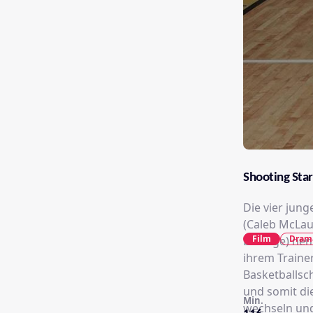
Shooting Star
Die vier jung
(Caleb McLaug
Film
Dram
Everage) nen
ihrem Trainer
Basketballsch
und somit di
Min.
wechseln un