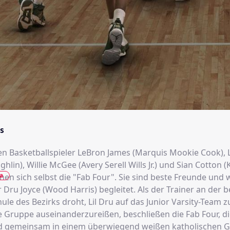
s
en Basketballspieler LeBron James (Marquis Mookie Cook), L
hlin), Willie McGee (Avery Serell Wills Jr.) und Sian Cotton (K
a
nen sich selbst die "Fab Four". Sie sind beste Freunde und
 Dru Joyce (Wood Harris) begleitet. Als der Trainer an der 
ule des Bezirks droht, Lil Dru auf das Junior Varsity-Team z
e Gruppe auseinanderzureißen, beschließen die Fab Four, di
d gemeinsam in einem überwiegend weißen katholischen