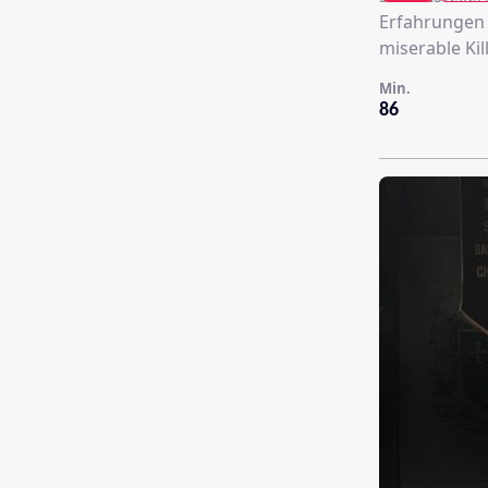
Erfahrungen 
miserable Kill
Min.
86