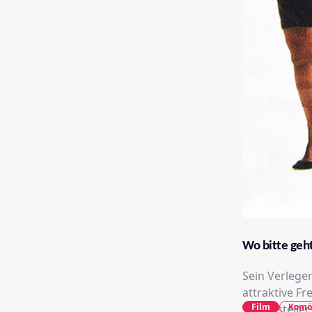
Wo bitte geht
Sein Verleger
attraktive Fr
Film
Komö
Schriftstelle