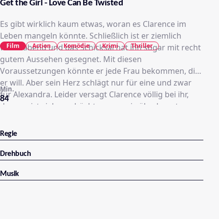
Get the Girl - Love Can Be Twisted
Es gibt wirklich kaum etwas, woran es Clarence im
Leben mangeln könnte. Schließlich ist er ziemlich
Film
Action
Komödie
Krimi
Thriller
wohlhabend und das Schicksal hat ihn sogar mit recht
gutem Aussehen gesegnet. Mit diesen
Voraussetzungen könnte er jede Frau bekommen, die
er will. Aber sein Herz schlägt nur für eine und zwar
Min.
für Alexandra. Leider versagt Clarence völlig bei ihr,
84
denn er ist viel zu schüchtern, um sie überhaupt
anzusprechen. Zum Glück kennt er mit Patrick einen
echten Frauenhelden und zusammen kommen sie auf
Regie
einen scheinbar narrensicheren Plan: Sie inszenieren
die Entführung von Alexandra, damit Clarence als ihr
Drehbuch
strahlender Retter in Erscheinung treten kann. Als
Musik
dann einer der falschen Kidnapper versehentlich
getötet wird, muss Clarence plötzlich Alexandra
wirklich retten…